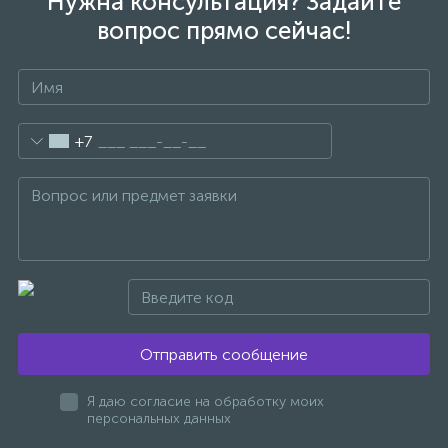
Нужна консультация? Задайте
вопрос прямо сейчас!
1
Ручные души со штуцером
4
Смесители для биде
+7
1
Смесители для ванны
15
Смесители для ванны и душа
5
Смесители для душа
Отправить сообщение
18
Смесители для кухни
Я даю согласие на обработку моих
персональных данных
22
Смесители для накладных раковин