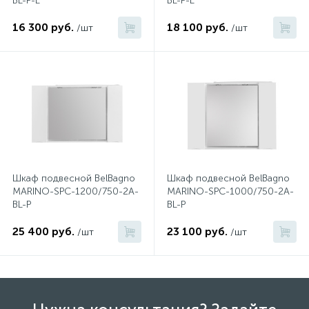
BL-P-L
BL-P-L
16 300 руб.
18 100 руб.
/шт
/шт
Донный клапан
Дополнительные аксессуары
3
Душевые системы
3
Душевые шланги
Шкаф подвесной BelBagno
Шкаф подвесной BelBagno
MARINO-SPC-1200/750-2A-
MARINO-SPC-1000/750-2A-
7
BL-P
BL-P
Изливы для ванны
25 400 руб.
23 100 руб.
/шт
/шт
3
Изливы для душа
5
Ручные души