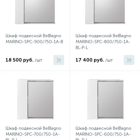
2
Встраиваемые смесители для ванны и душа
20
Встраиваемые смесители для душа
Шкаф подвесной BelBagno
Шкаф подвесной BelBagno
MARINO-SPC-900/750-1A-B
MARINO-SPC-800/750-1A-
BL-P-L
3
Встраиваемые смесители для раковины
18 500 руб.
17 400 руб.
/шт
/шт
2
Держатели ручного душа
Для биде
Для душа
Шкаф подвесной BelBagno
Шкаф подвесной BelBagno
12
Донные клапаны
MARINO-SPC-700/750-1A-
MARINO-SPC-600/750-1A-