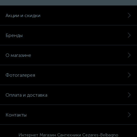
47
Акции и скидки
Смесители для раковины
10
Бренды
Смесители на борт ванны
1
О магазине
Смесители термостатические
2
Фотогалерея
Штуцеры с держателем
3
Оплата и доставка
Электронные смесители для раковины
Контакты
Интернет Магазин Сантехники Cezares-Belbagno