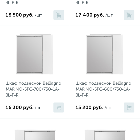
BL-P-R
BL-P-R
574
Гарантия
Комплектующие для мебели
Сиденья для душевых ограждений
На борт ванны
18 500 руб.
17 400 руб.
/шт
/шт
5
4
Оплата и доставка
Сифоны
Душевые гарнитуры
1
Контакты
Штуцеры
Скрытого монтажа
Шкаф подвесной BelBagno
Шкаф подвесной BelBagno
14
MARINO-SPC-700/750-1A-
MARINO-SPC-600/750-1A-
Напольные смесители
BL-P-R
BL-P-R
16 300 руб.
15 200 руб.
4
/шт
/шт
Верхние души
2
Встраиваемые смесители