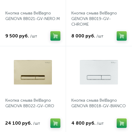
574
Гарантия
Комплектующие для мебели
Сиденья для душевых ограждений
На борт ванны
Кнопка смыва BelBagno
Кнопка смыва BelBagno
GENOVA BB021-GV-NERO.M
GENOVA BB019-GV-
CHROME
5
4
Оплата и доставка
Сифоны
Душевые гарнитуры
9 500 руб.
8 000 руб.
/шт
/шт
1
Контакты
Штуцеры
Скрытого монтажа
14
Напольные смесители
Кнопка смыва BelBagno
Кнопка смыва BelBagno
4
Верхние души
GENOVA BB022-GV-ORO
GENOVA BB018-GV-BIANCO
2
24 100 руб.
4 800 руб.
Встраиваемые смесители
/шт
/шт