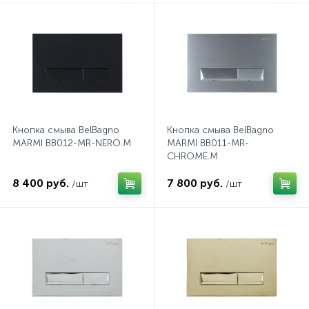
2
Встраиваемые смесители для ванны и душа
20
Встраиваемые смесители для душа
3
Встраиваемые смесители для раковины
Кнопка смыва BelBagno
Кнопка смыва BelBagno
MARMI BB012-MR-NERO.M
MARMI BB011-MR-
2
CHROME.M
Держатели ручного душа
8 400 руб.
7 800 руб.
/шт
/шт
Для биде
Для душа
12
Донные клапаны