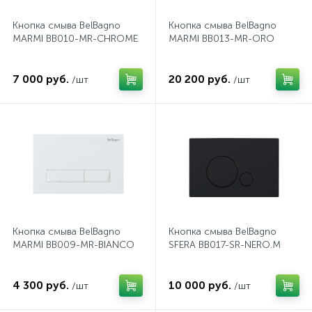
Кнопка смыва BelBagno
Кнопка смыва BelBagno
Донный клапан
MARMI BB010-MR-CHROME
MARMI BB013-MR-ORO
Дополнительные аксессуары
7 000 руб.
20 200 руб.
/шт
/шт
3
Душевые системы
3
Душевые шланги
7
Изливы для ванны
Кнопка смыва BelBagno
Кнопка смыва BelBagno
MARMI BB009-MR-BIANCO
SFERA BB017-SR-NERO.M
3
Изливы для душа
4 300 руб.
10 000 руб.
/шт
/шт
5
Ручные души