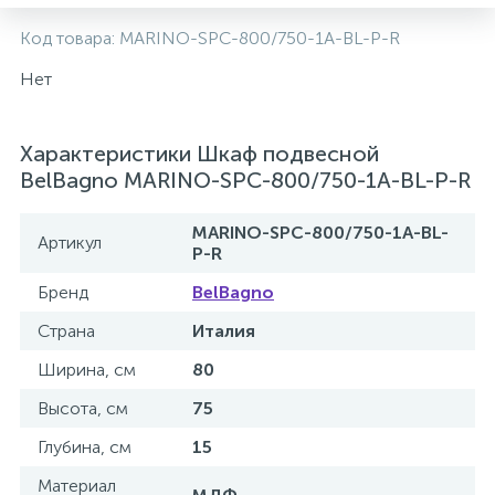
2
Код товара:
MARINO-SPC-800/750-1A-BL-P-R
Встраиваемые смесители для ванны и душа
Нет
20
Встраиваемые смесители для душа
Характеристики Шкаф подвесной
3
BelBagno MARINO-SPC-800/750-1A-BL-P-R
Встраиваемые смесители для раковины
MARINO-SPC-800/750-1A-BL-
Артикул
2
P-R
Держатели ручного душа
Бренд
BelBagno
Для биде
Страна
Италия
Ширина, см
80
Для душа
Высота, см
75
Глубина, см
15
12
Донные клапаны
Материал