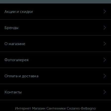
Акции и скидки
47
Смесители для раковины
Бренды
10
Смесители на борт ванны
О магазине
1
Смесители термостатические
Фотогалерея
2
Штуцеры с держателем
Оплата и доставка
3
Электронные смесители для раковины
Контакты
Интернет Магазин Сантехники Cezares-Belbagno