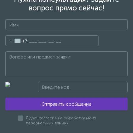
вопрос прямо сейчас!
1
Ручные души со штуцером
4
Смесители для биде
+7
1
Смесители для ванны
15
Смесители для ванны и душа
5
Смесители для душа
Отправить сообщение
18
Смесители для кухни
Я даю согласие на обработку моих
персональных данных
22
Смесители для накладных раковин