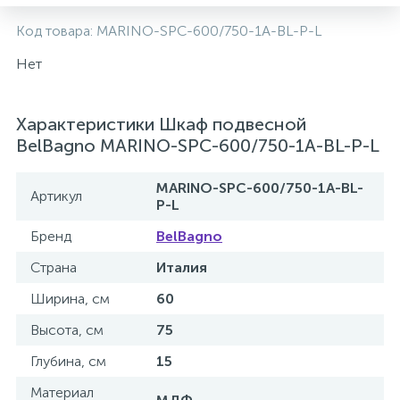
2
Код товара:
MARINO-SPC-600/750-1A-BL-P-L
Встраиваемые смесители для ванны и душа
Нет
20
Встраиваемые смесители для душа
Характеристики Шкаф подвесной
3
BelBagno MARINO-SPC-600/750-1A-BL-P-L
Встраиваемые смесители для раковины
MARINO-SPC-600/750-1A-BL-
Артикул
2
P-L
Держатели ручного душа
Бренд
BelBagno
Для биде
Страна
Италия
Ширина, см
60
Для душа
Высота, см
75
Глубина, см
15
12
Донные клапаны
Материал