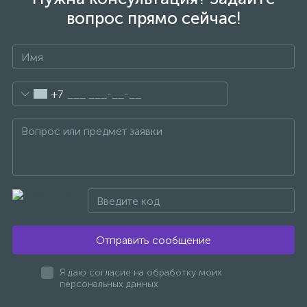
вопрос прямо сейчас!
1
Ручные души со штуцером
4
Смесители для биде
+7
1
Смесители для ванны
15
Смесители для ванны и душа
5
Смесители для душа
Отправить сообщение
18
Смесители для кухни
Я даю согласие на обработку моих
персональных данных
22
Смесители для накладных раковин