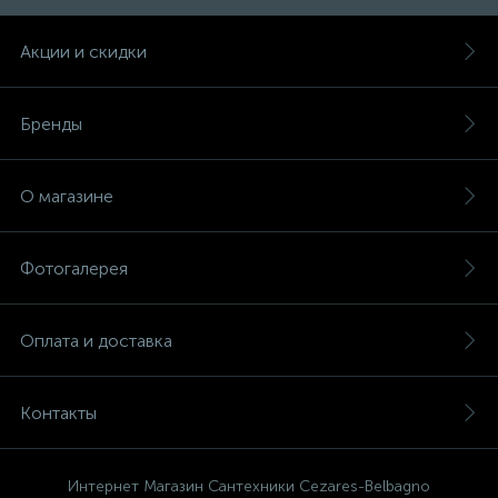
Акции и скидки
47
Смесители для раковины
Бренды
10
Смесители на борт ванны
О магазине
1
Смесители термостатические
Фотогалерея
2
Штуцеры с держателем
Оплата и доставка
3
Электронные смесители для раковины
Контакты
Интернет Магазин Сантехники Cezares-Belbagno