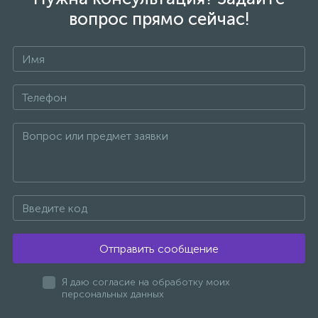
вопрос прямо сейчас!
1
Ручные души со штуцером
4
Смесители для биде
+7
1
Смесители для ванны
15
Смесители для ванны и душа
5
Смесители для душа
Отправить сообщение
18
Смесители для кухни
Я даю согласие на обработку моих
персональных данных
22
Смесители для накладных раковин