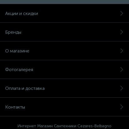
Акции и скидки
47
Смесители для раковины
Бренды
10
Смесители на борт ванны
О магазине
1
Смесители термостатические
Фотогалерея
2
Штуцеры с держателем
Оплата и доставка
3
Электронные смесители для раковины
Контакты
Интернет Магазин Сантехники Cezares-Belbagno