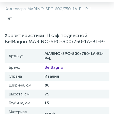
2
Код товара:
MARINO-SPC-800/750-1A-BL-P-L
Встраиваемые смесители для ванны и душа
Нет
20
Встраиваемые смесители для душа
Характеристики Шкаф подвесной
3
BelBagno MARINO-SPC-800/750-1A-BL-P-L
Встраиваемые смесители для раковины
MARINO-SPC-800/750-1A-BL-
Артикул
2
P-L
Держатели ручного душа
Бренд
BelBagno
Для биде
Страна
Италия
Ширина, см
80
Для душа
Высота, см
75
Глубина, см
15
12
Донные клапаны
Материал