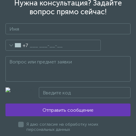
Нужна консультация? Задайте
2
вопрос прямо сейчас!
Встраиваемые смесители для ванны и душа
20
Встраиваемые смесители для душа
+7
3
Встраиваемые смесители для раковины
2
Держатели ручного душа
Для биде
Для душа
Отправить сообщение
Я даю согласие на обработку моих
12
Донные клапаны
персональных данных