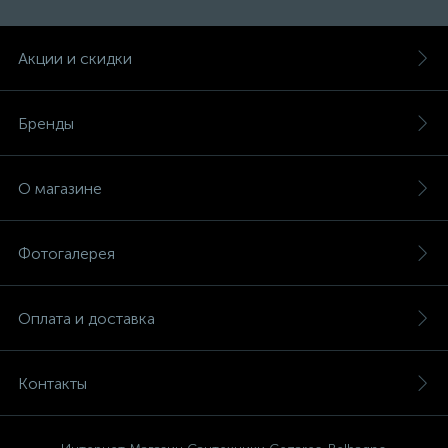
Донный клапан
Акции и скидки
Дополнительные аксессуары
Бренды
3
Душевые системы
О магазине
3
Душевые шланги
Фотогалерея
7
Изливы для ванны
Оплата и доставка
3
Изливы для душа
Контакты
5
Ручные души