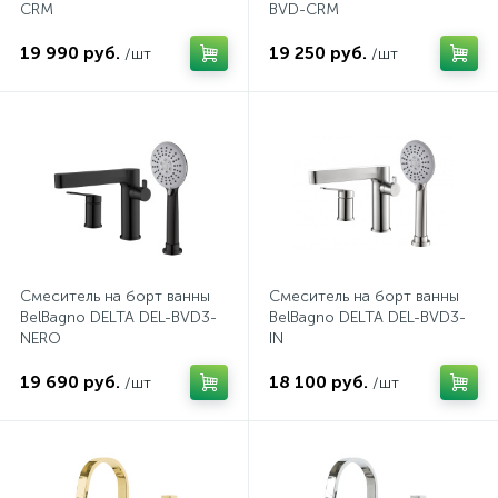
CRM
BVD-CRM
574
Гарантия
Комплектующие для мебели
Сиденья для душевых ограждений
19 990 руб.
19 250 руб.
/шт
/шт
5
Оплата и доставка
Сифоны
Контакты
Смеситель на борт ванны
Смеситель на борт ванны
BelBagno DELTA DEL-BVD3-
BelBagno DELTA DEL-BVD3-
NERO
IN
19 690 руб.
18 100 руб.
/шт
/шт