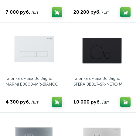
7 000 руб.
20 200 руб.
/шт
/шт
Донный клапан
Дополнительные аксессуары
3
Душевые системы
3
Душевые шланги
Кнопка смыва BelBagno
Кнопка смыва BelBagno
MARMI BB009-MR-BIANCO
SFERA BB017-SR-NERO.M
7
Изливы для ванны
4 300 руб.
10 000 руб.
/шт
/шт
3
Изливы для душа
5
Ручные души