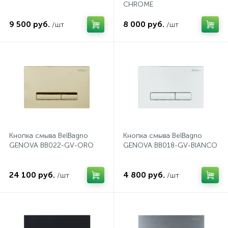
CHROME
574
Гарантия
Комплектующие для мебели
Сиденья для душевых ограждений
На борт ванны
9 500 руб.
8 000 руб.
/шт
/шт
5
4
Оплата и доставка
Сифоны
Душевые гарнитуры
1
Контакты
Штуцеры
Скрытого монтажа
Кнопка смыва BelBagno
Кнопка смыва BelBagno
14
GENOVA BB022-GV-ORO
GENOVA BB018-GV-BIANCO
Напольные смесители
24 100 руб.
4 800 руб.
4
/шт
/шт
Верхние души
2
Встраиваемые смесители