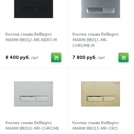
2
Встраиваемые смесители для ванны и душа
20
Встраиваемые смесители для душа
Кнопка смыва BelBagno
Кнопка смыва BelBagno
MARMI BB012-MR-NERO.M
MARMI BB011-MR-
CHROME.M
3
Встраиваемые смесители для раковины
8 400 руб.
7 800 руб.
/шт
/шт
2
Держатели ручного душа
Для биде
Для душа
Кнопка смыва BelBagno
Кнопка смыва BelBagno
12
Донные клапаны
MARMI BB010-MR-CHROME
MARMI BB013-MR-ORO