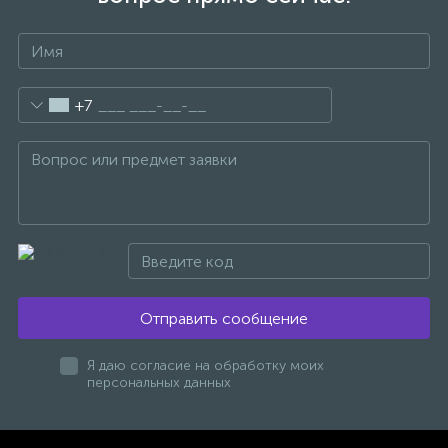
47
Смесители для раковины
+7
10
Смесители на борт ванны
1
Смесители термостатические
2
Штуцеры с держателем
3
Электронные смесители для раковины
Отправить сообщение
Я даю согласие на обработку моих
персональных данных