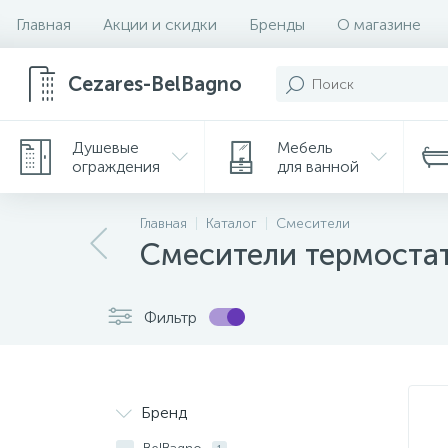
Главная
Акции и скидки
Бренды
О магазине
Cezares-BelBagno
Душевые
Мебель
ограждения
для ванной
Главная
Каталог
Смесители
Аксессуары
Инсталляции
Смесители термоста
214
3
Снято
Шкафы
Шкафы-пеналы
с производства
Фильтр
Бренд