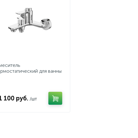
меситель
ермостатический для ванны
 душа BelBagno ANCONA
NCONA-VASM-CRM
1 100 руб.
/шт