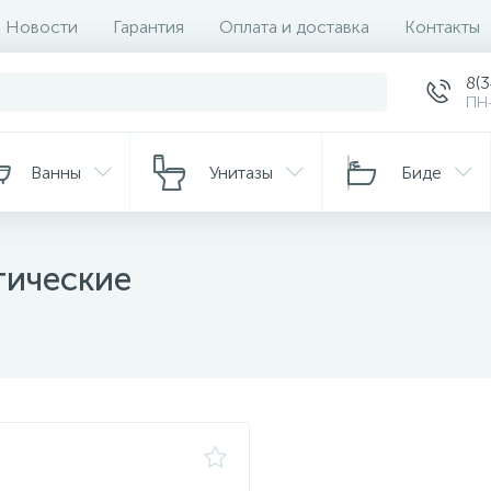
Новости
Гарантия
Оплата и доставка
Контакты
8(
ПН-
Ванны
Унитазы
Биде
147
Полотенцесушители
Трапы
Зеркала-
тические
54