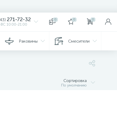
271-72-32
343)
0
0
0
ВС 10:00-21:00
Раковины
Смесители
10
70
Комплектующие
шкафы
для душевых поддонов
Сортировка
По умолчанию