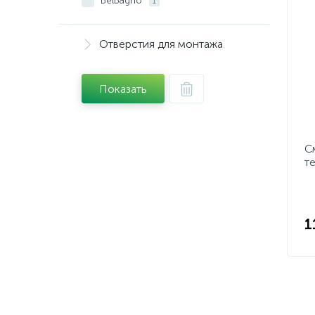
BelBagno
1
Отверстия для монтажа
Показать
С
т
и
A
1