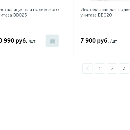
нсталляция для подвесного
Инсталляция для подв
нитаза BB025
унитаза BB020
0 990 руб.
7 900 руб.
/шт
/шт
1
2
3