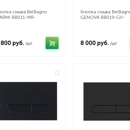
нопка смыва BelBagno
Кнопка смыва BelBagn
ARMI BB011-MR-
GENOVA BB019-GV-
HROME.M
CHROME
 800 руб.
8 000 руб.
/шт
/шт