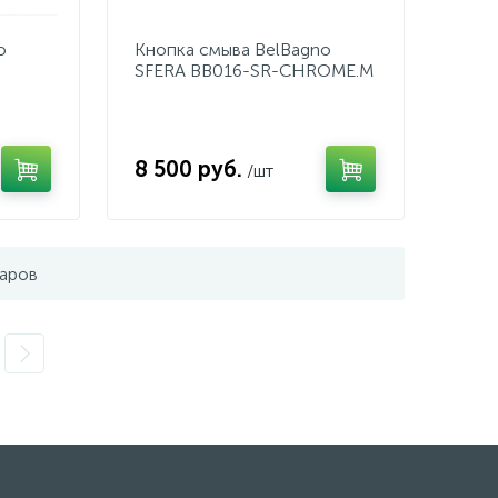
o
Кнопка смыва BelBagno
SFERA BB016-SR-CHROME.M
8 500 руб.
/шт
варов