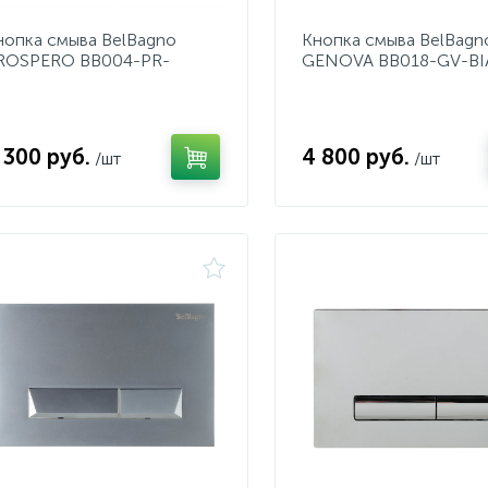
нопка смыва BelBagno
Кнопка смыва BelBagn
ROSPERO BB004-PR-
GENOVA BB018-GV-B
IANCO
 300 руб.
4 800 руб.
/шт
/шт