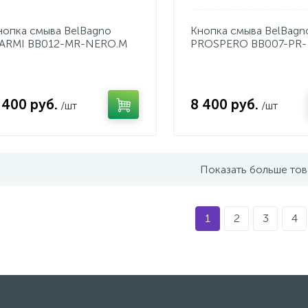
нопка смыва BelBagno
Кнопка смыва BelBagn
ARMI BB012-MR-NERO.M
PROSPERO BB007-PR-
NERO.M
 400 руб.
8 400 руб.
/шт
/шт
Показать больше то
1
2
3
4