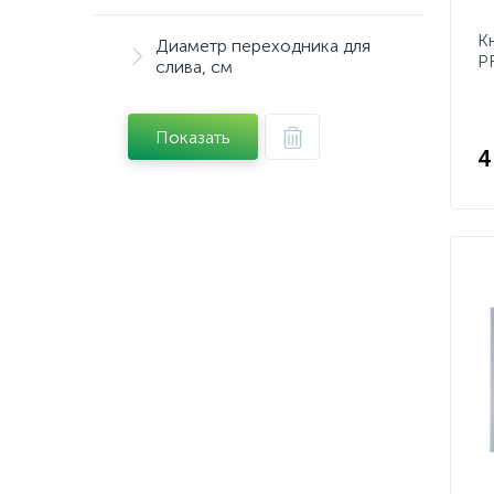
К
Диаметр переходника для
P
слива, см
B
Показать
4