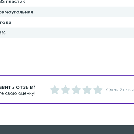
BS пластик
рямоугольная
 года
5%
авить отзыв?
Сделайте вы
те свою оценку!