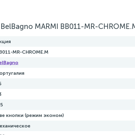
а BelBagno MARMI BB011-MR-CHROME.
кция
B011-MR-CHROME.M
elBagno
ортугалия
5
3
.5
ве кнопки (режим эконом)
еханическое