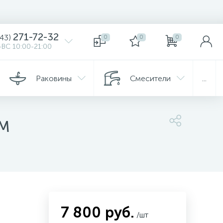
271-72-32
343)
0
0
0
ВС 10:00-21:00
Раковины
Смесители
...
.M
7 800 руб.
/шт