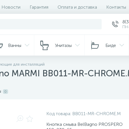
Новости
Гарантия
Оплата и доставка
Контакты
8(
ПН-
Ванны
Унитазы
Биде
ующие для инсталляций
agno MARMI BB011-MR-CHROME
ы
0
Код товара:
BB011-MR-CHROME.M
Кнопка смыва BelBagno PROSPERO