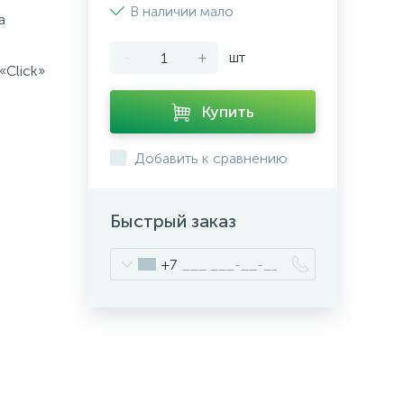
В наличии мало
а
-
+
шт
«Click»
Купить
Добавить к сравнению
Быстрый заказ
+7