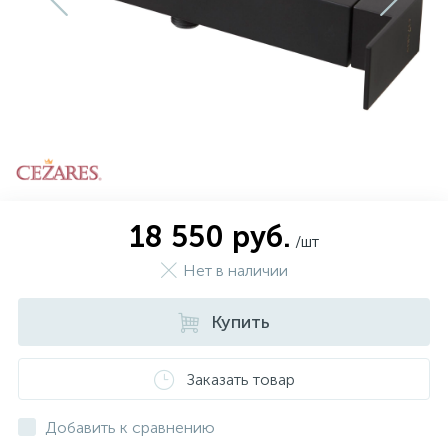
574
Гарантия
Комплектующие для мебели
Сиденья для душевых ограждений
5
Оплата и доставка
Сифоны
Контакты
18 550 руб.
/шт
Нет в наличии
Купить
Заказать товар
Добавить к сравнению