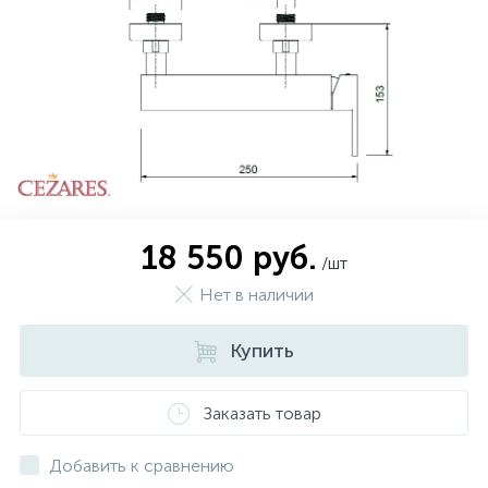
574
Гарантия
Комплектующие для мебели
Сиденья для душевых ограждений
5
Оплата и доставка
Сифоны
Контакты
18 550 руб.
/шт
Нет в наличии
Купить
Заказать товар
Добавить к сравнению