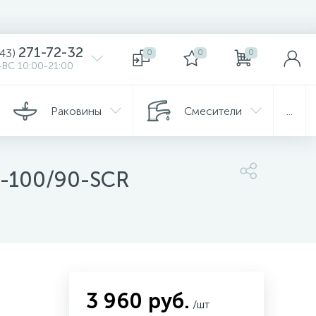
271-72-32
343)
0
0
0
ВС 10:00-21:00
Раковины
Смесители
...
-100/90-SCR
3 960 руб.
/шт