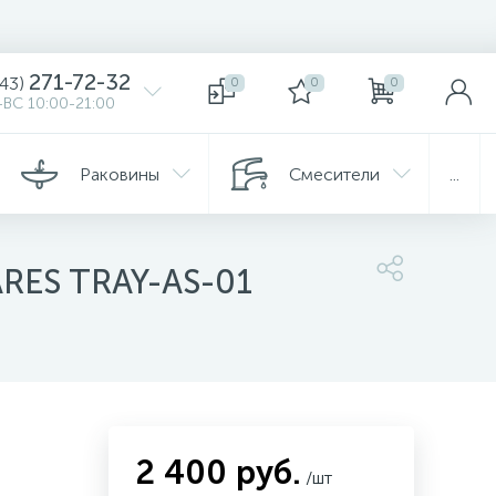
271-72-32
343)
0
0
0
ВС 10:00-21:00
Раковины
Смесители
...
ARES TRAY-AS-01
2 400 руб.
/шт