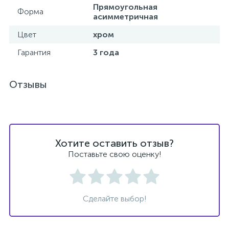
Прямоугольная
Форма
асимметричная
Донный клапан
Цвет
хром
Гарантия
3 года
Дополнительные аксессуары
Отзывы
3
Душевые системы
3
Душевые шланги
Хотите оставить отзыв?
7
Поставьте свою оценку!
Изливы для ванны
3
Изливы для душа
Сделайте выбор!
5
Ручные души