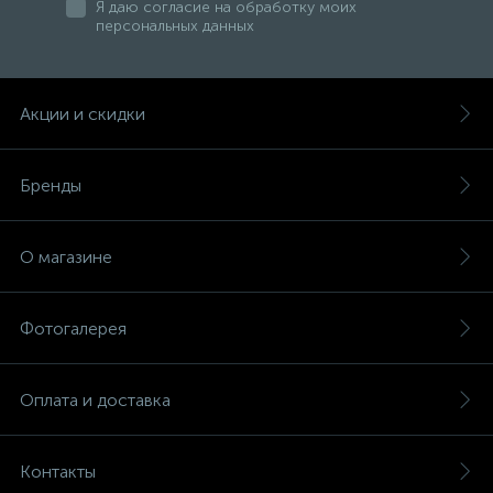
Я даю согласие на обработку моих
персональных данных
47
Смесители для раковины
Акции и скидки
10
Смесители на борт ванны
Бренды
1
Смесители термостатические
О магазине
2
Штуцеры с держателем
Фотогалерея
3
Электронные смесители для раковины
Оплата и доставка
Контакты