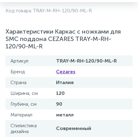
2
Код товара:
TRAY-M-RH-120/90-ML-R
Встраиваемые смесители для ванны и душа
20
Характеристики Каркас с ножками для
Встраиваемые смесители для душа
SMC поддона CEZARES TRAY-M-RH-
120/90-ML-R
3
Встраиваемые смесители для раковины
Артикул
TRAY-M-RH-120/90-ML-R
2
Держатели ручного душа
Бренд
Cezares
Страна
Италия
Для биде
Ширина, см
120
Глубина, см
90
Для душа
Материал
металл
Стилистика
Современный
12
Донные клапаны
дизайна