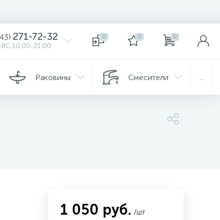
271-72-32
343)
0
0
0
ВС 10:00-21:00
Раковины
Смесители
...
1 050 руб.
/шт