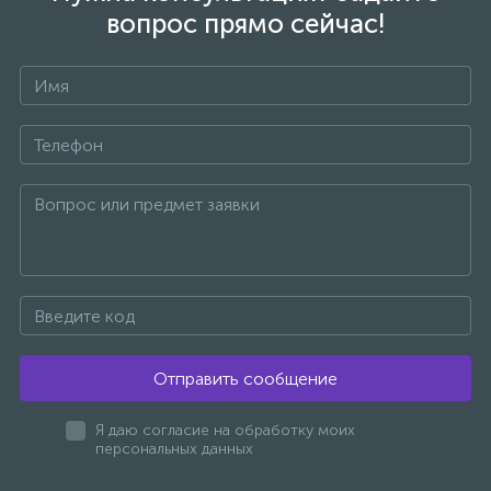
вопрос прямо сейчас!
1
Ручные души со штуцером
4
Смесители для биде
+7
1
Смесители для ванны
15
Смесители для ванны и душа
5
Смесители для душа
Отправить сообщение
18
Смесители для кухни
Я даю согласие на обработку моих
персональных данных
22
Смесители для накладных раковин