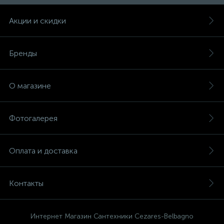
Акции и скидки
47
Смесители для раковины
Бренды
10
Смесители на борт ванны
О магазине
1
Смесители термостатические
Фотогалерея
2
Штуцеры с держателем
Оплата и доставка
3
Электронные смесители для раковины
Контакты
Интернет Магазин Сантехники Cezares-Belbagno