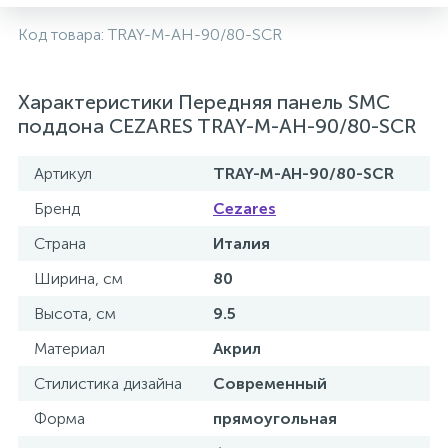
2
Код товара:
TRAY-M-AH-90/80-SCR
Встраиваемые смесители для ванны и душа
20
Характеристики Передняя панель SMC
Встраиваемые смесители для душа
поддона CEZARES TRAY-M-AH-90/80-SCR
3
Встраиваемые смесители для раковины
Артикул
TRAY-M-AH-90/80-SCR
Бренд
Cezares
2
Держатели ручного душа
Страна
Италия
Ширина, см
80
Для биде
Высота, см
9.5
Материал
Акрил
Для душа
Стилистика дизайна
Современный
12
Форма
прямоугольная
Донные клапаны