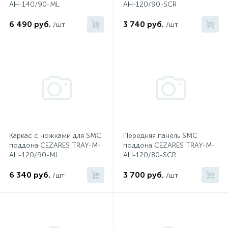
AH-140/90-ML
AH-120/90-SCR
574
Гарантия
Комплектующие для мебели
Сиденья для душевых ограждений
На борт ванны
6 490 руб.
3 740 руб.
/шт
/шт
5
4
Оплата и доставка
Сифоны
Душевые гарнитуры
1
Контакты
Штуцеры
Скрытого монтажа
Каркас с ножками для SMC
Передняя панель SMC
14
поддона CEZARES TRAY-M-
поддона CEZARES TRAY-M-
Напольные смесители
AH-120/90-ML
AH-120/80-SCR
6 340 руб.
3 700 руб.
4
/шт
/шт
Верхние души
2
Встраиваемые смесители