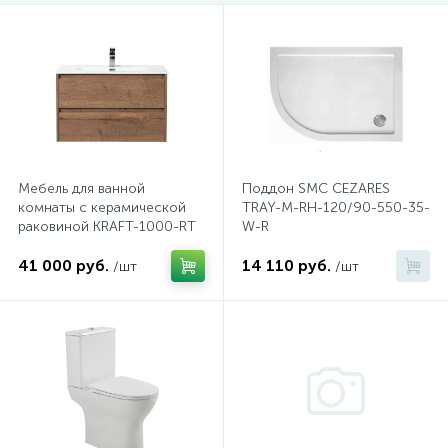
47
Смесители для раковины
10
Смесители на борт ванны
1
Смесители термостатические
Мебель для ванной
Поддон SMC CEZARES
комнаты с керамической
TRAY-M-RH-120/90-550-35-
раковиной KRAFT-1000-RT
W-R
2
Штуцеры с держателем
41 000 руб.
14 110 руб.
/шт
/шт
3
Электронные смесители для раковины