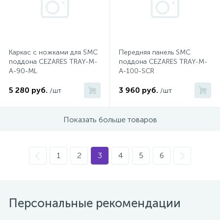
1
Ручные души со штуцером
4
Каркас с ножками для SMC
Передняя панель SMC
Смесители для биде
поддона CEZARES TRAY-M-
поддона CEZARES TRAY-M-
A-90-ML
A-100-SCR
1
Смесители для ванны
5 280 руб.
3 960 руб.
/шт
/шт
15
Показать больше товаров
Смесители для ванны и душа
5
Смесители для душа
1
2
3
4
5
6
18
Смесители для кухни
Персональные рекомендации
22
Смесители для накладных раковин