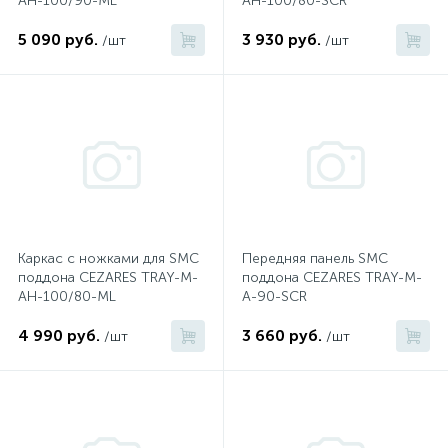
AH-100/90-ML
AH-100/80-SCR
5 090 руб.
3 930 руб.
/шт
/шт
Донный клапан
Дополнительные аксессуары
3
Душевые системы
3
Душевые шланги
Каркас с ножками для SMC
Передняя панель SMC
поддона CEZARES TRAY-M-
поддона CEZARES TRAY-M-
7
AH-100/80-ML
A-90-SCR
Изливы для ванны
4 990 руб.
3 660 руб.
/шт
/шт
3
Изливы для душа
5
Ручные души