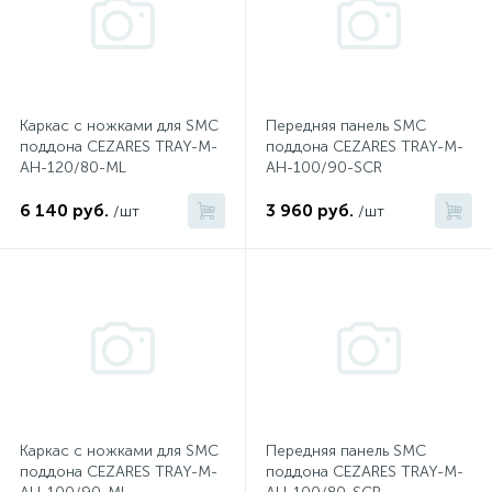
2
Встраиваемые смесители для ванны и душа
20
Встраиваемые смесители для душа
Каркас с ножками для SMC
Передняя панель SMC
поддона CEZARES TRAY-M-
поддона CEZARES TRAY-M-
AH-120/80-ML
AH-100/90-SCR
3
Встраиваемые смесители для раковины
6 140 руб.
3 960 руб.
/шт
/шт
2
Держатели ручного душа
Для биде
Для душа
Каркас с ножками для SMC
Передняя панель SMC
12
Донные клапаны
поддона CEZARES TRAY-M-
поддона CEZARES TRAY-M-