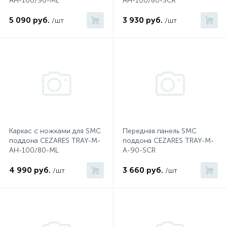
AH-100/90-ML
AH-100/80-SCR
5 090 руб.
3 930 руб.
/шт
/шт
Донный клапан
Дополнительные аксессуары
3
Душевые системы
3
Душевые шланги
Каркас с ножками для SMC
Передняя панель SMC
поддона CEZARES TRAY-M-
поддона CEZARES TRAY-M-
7
AH-100/80-ML
A-90-SCR
Изливы для ванны
4 990 руб.
3 660 руб.
/шт
/шт
3
Изливы для душа
5
Ручные души