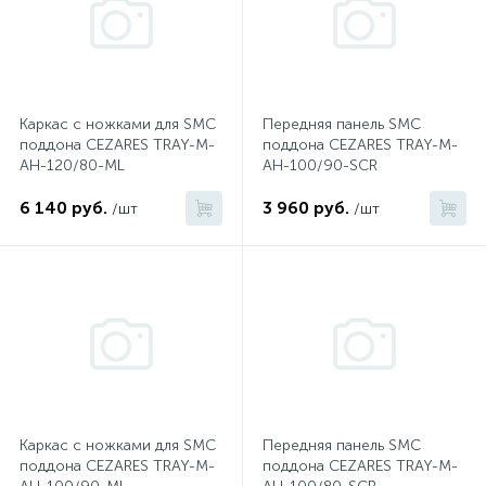
2
Встраиваемые смесители для ванны и душа
20
Встраиваемые смесители для душа
Каркас с ножками для SMC
Передняя панель SMC
поддона CEZARES TRAY-M-
поддона CEZARES TRAY-M-
AH-120/80-ML
AH-100/90-SCR
3
Встраиваемые смесители для раковины
6 140 руб.
3 960 руб.
/шт
/шт
2
Держатели ручного душа
Для биде
Для душа
Каркас с ножками для SMC
Передняя панель SMC
12
Донные клапаны
поддона CEZARES TRAY-M-
поддона CEZARES TRAY-M-