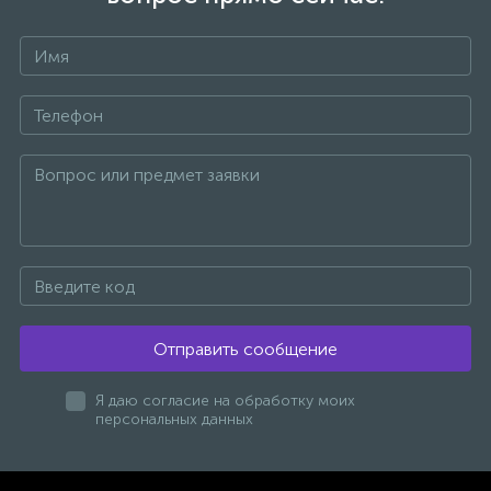
47
Смесители для раковины
+7
10
Смесители на борт ванны
1
Смесители термостатические
2
Штуцеры с держателем
3
Электронные смесители для раковины
Отправить сообщение
Я даю согласие на обработку моих
персональных данных