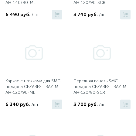
AH-140/90-ML
AH-120/90-SCR
574
Гарантия
Комплектующие для мебели
Сиденья для душевых ограждений
На борт ванны
6 490 руб.
3 740 руб.
/шт
/шт
5
4
Оплата и доставка
Сифоны
Душевые гарнитуры
1
Контакты
Штуцеры
Скрытого монтажа
Каркас с ножками для SMC
Передняя панель SMC
14
поддона CEZARES TRAY-M-
поддона CEZARES TRAY-M-
Напольные смесители
AH-120/90-ML
AH-120/80-SCR
6 340 руб.
3 700 руб.
4
/шт
/шт
Верхние души
2
Встраиваемые смесители