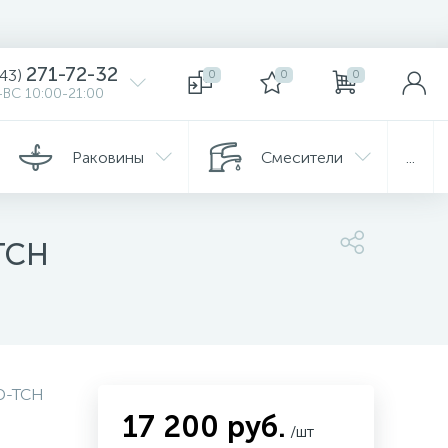
271-72-32
343)
0
0
0
ВС 10:00-21:00
Раковины
Смесители
...
TCH
D-TCH
17 200 руб.
/шт