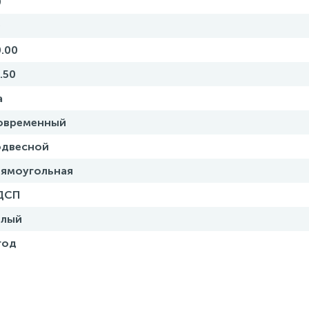
0
0
.00
.50
а
овременный
одвесной
рямоугольная
ДСП
елый
год