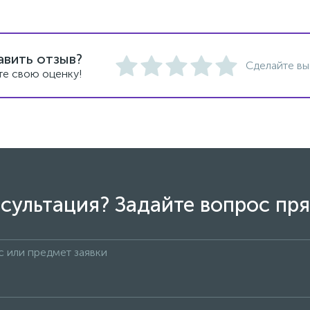
авить отзыв?
Сделайте вы
те свою оценку!
сультация? Задайте вопрос пря