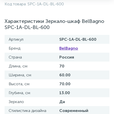
Код товара:
SPC-1A-DL-BL-600
2
Встраиваемые смесители для ванны и душа
Характеристики Зеркало-шкаф BelBagno
20
Встраиваемые смесители для душа
SPC-1A-DL-BL-600
Артикул
SPC-1A-DL-BL-600
3
Встраиваемые смесители для раковины
Бренд
BelBagno
2
Страна
Россия
Держатели ручного душа
Длина, см
70
Ширина, см
60.00
Для биде
Высота, см
70.00
Для душа
Глубина, см
13.00
Зеркало
Да
12
Донные клапаны
Стилистика дизайна
Современный