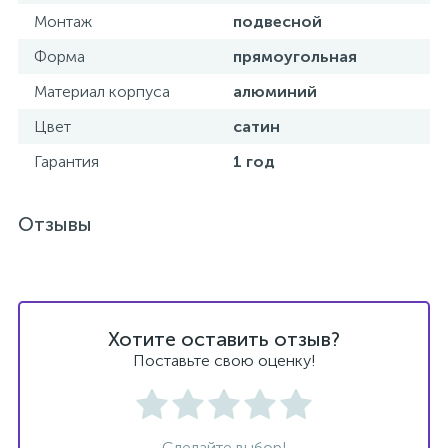
Монтаж
подвесной
Донный клапан
Форма
прямоугольная
Материал корпуса
алюминий
Дополнительные аксессуары
Цвет
сатин
Гарантия
1 год
3
Душевые системы
Отзывы
3
Душевые шланги
7
Изливы для ванны
Хотите оставить отзыв?
3
Поставьте свою оценку!
Изливы для душа
5
Ручные души
Сделайте выбор!