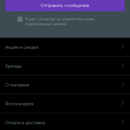
Отправить сообщение
47
Смесители для раковины
Я даю согласие на обработку моих
персональных данных
10
Смесители на борт ванны
Акции и скидки
1
Смесители термостатические
Бренды
2
Штуцеры с держателем
О магазине
3
Электронные смесители для раковины
Фотогалерея
Оплата и доставка