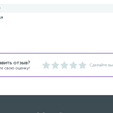
Ф
да
авить отзыв?
Сделайте вы
те свою оценку!