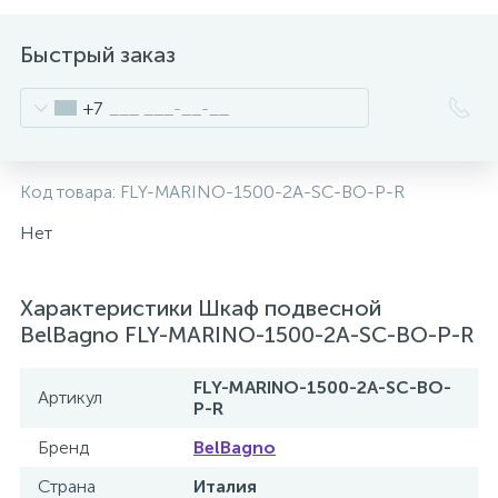
2
Встраиваемые смесители для ванны и душа
Быстрый заказ
20
+7
Встраиваемые смесители для душа
3
Встраиваемые смесители для раковины
Код товара:
FLY-MARINO-1500-2A-SC-BO-P-R
Нет
2
Держатели ручного душа
Характеристики Шкаф подвесной
Для биде
BelBagno FLY-MARINO-1500-2A-SC-BO-P-R
FLY-MARINO-1500-2A-SC-BO-
Артикул
Для душа
P-R
Бренд
BelBagno
12
Донные клапаны
Страна
Италия