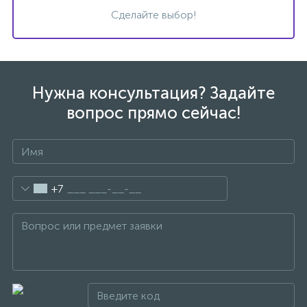
Сделайте выбор!
1
Ручные души со штуцером
4
Смесители для биде
Нужна консультация? Задайте
вопрос прямо сейчас!
1
Смесители для ванны
15
Смесители для ванны и душа
+7
5
Смесители для душа
18
Смесители для кухни
22
Смесители для накладных раковин