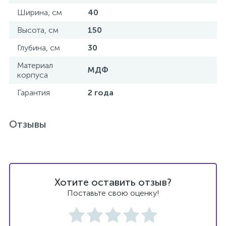
Ширина, см
40
Донный клапан
Высота, см
150
Глубина, см
30
Дополнительные аксессуары
Материал
МДФ
корпуса
3
Душевые системы
Гарантия
2 года
3
Душевые шланги
Отзывы
7
Изливы для ванны
Хотите оставить отзыв?
3
Изливы для душа
Поставьте свою оценку!
5
Ручные души