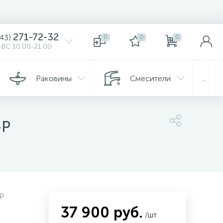
271-72-32
343)
0
0
0
ВС 10:00-21:00
Раковины
Смесители
...
-P
P
37 900 руб.
/шт