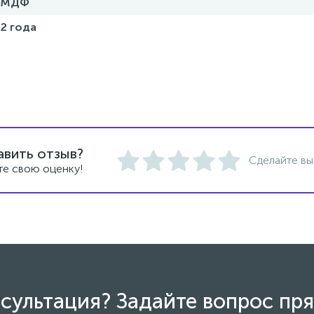
МДФ
2 года
авить отзыв?
Сделайте вы
те свою оценку!
сультация? Задайте вопрос пря