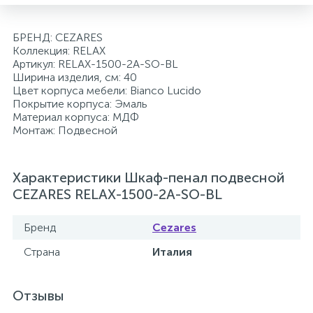
2
Встраиваемые смесители для ванны и душа
БРЕНД: CEZARES
Коллекция: RELAX
Артикул: RELAX-1500-2A-SO-BL
20
Встраиваемые смесители для душа
Ширина изделия, см: 40
Цвет корпуса мебели: Bianco Lucido
Покрытие корпуса: Эмаль
3
Встраиваемые смесители для раковины
Материал корпуса: МДФ
Монтаж: Подвесной
2
Держатели ручного душа
Характеристики Шкаф-пенал подвесной
CEZARES RELAX-1500-2A-SO-BL
Для биде
Бренд
Cezares
Страна
Италия
Для душа
12
Отзывы
Донные клапаны