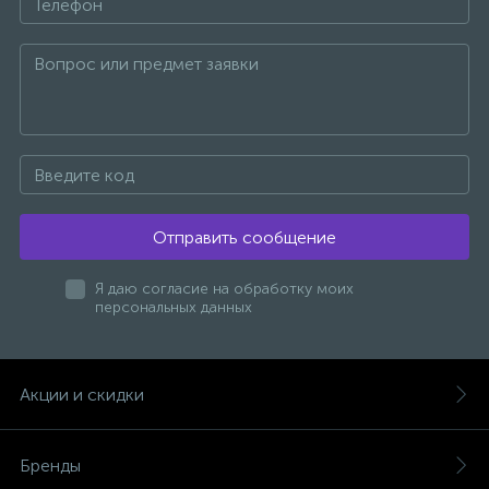
+7
1
Ручные души со штуцером
4
Смесители для биде
1
Смесители для ванны
Отправить сообщение
15
Смесители для ванны и душа
Я даю согласие на обработку моих
персональных данных
5
Смесители для душа
Акции и скидки
18
Смесители для кухни
Бренды
22
Смесители для накладных раковин