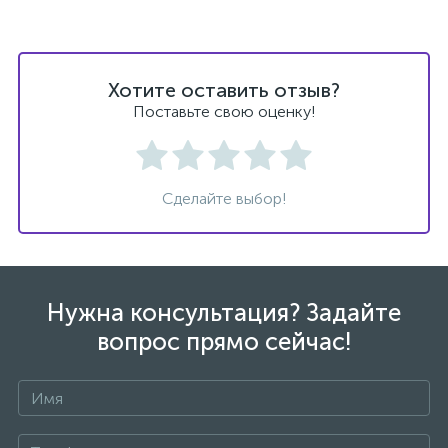
Донный клапан
Хотите оставить отзыв?
Дополнительные аксессуары
Поставьте свою оценку!
3
Душевые системы
Сделайте выбор!
3
Душевые шланги
7
Изливы для ванны
Нужна консультация? Задайте
вопрос прямо сейчас!
3
Изливы для душа
5
Ручные души