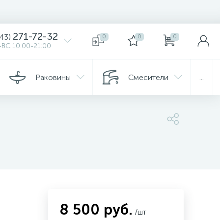
271-72-32
343)
0
0
0
ВС 10:00-21:00
Раковины
Смесители
...
8 500 руб.
/шт