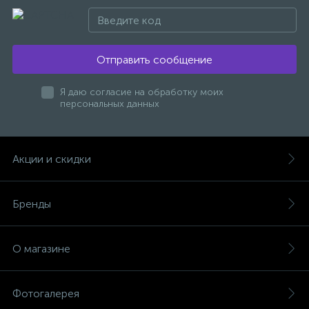
47
Смесители для раковины
Отправить сообщение
10
Смесители на борт ванны
Я даю согласие на обработку моих
персональных данных
1
Смесители термостатические
Акции и скидки
2
Штуцеры с держателем
Бренды
3
Электронные смесители для раковины
О магазине
Фотогалерея