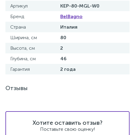
Артикул
KEP-80-MGL-W0
Донный клапан
Бренд
BelBagno
Страна
Италия
Дополнительные аксессуары
Ширина, см
80
Высота, см
2
3
Душевые системы
Глубина, см
46
3
Гарантия
2 года
Душевые шланги
Отзывы
7
Изливы для ванны
3
Изливы для душа
Хотите оставить отзыв?
5
Поставьте свою оценку!
Ручные души