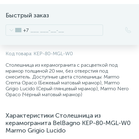
2
Встраиваемые смесители для ванны и душа
Быстрый заказ
20
+7
Встраиваемые смесители для душа
3
Встраиваемые смесители для раковины
Код товара:
KEP-80-MGL-W0
Столешница из керамогранита с расцветкой под
2
мрамор толщиной 20 мм, без отверстия под
Держатели ручного душа
смеситель. Доступные цвета столешницы: Marmo
Crema Opaco (Бежевый матовый мрамор), Marmo
Grigio Lucido (Серый глянцевый мрамор), Marmo Nero
Для биде
Opaco (Чёрный матовый мрамор)
Для душа
Характеристики Столешница из
керамогранита BelBagno KEP-80-MGL-W0
12
Marmo Grigio Lucido
Донные клапаны