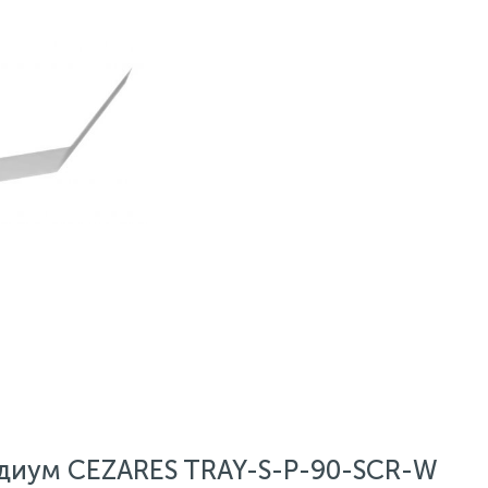
диум CEZARES TRAY-S-P-90-SCR-W