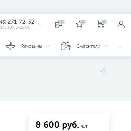
271-72-32
343)
0
0
0
ВС 10:00-21:00
Раковины
Смесители
...
8 600 руб.
/шт