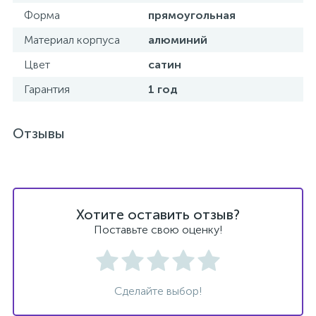
Форма
прямоугольная
Донный клапан
Материал корпуса
алюминий
Цвет
сатин
Дополнительные аксессуары
Гарантия
1 год
3
Душевые системы
Отзывы
3
Душевые шланги
7
Хотите оставить отзыв?
Изливы для ванны
Поставьте свою оценку!
3
Изливы для душа
Сделайте выбор!
5
Ручные души