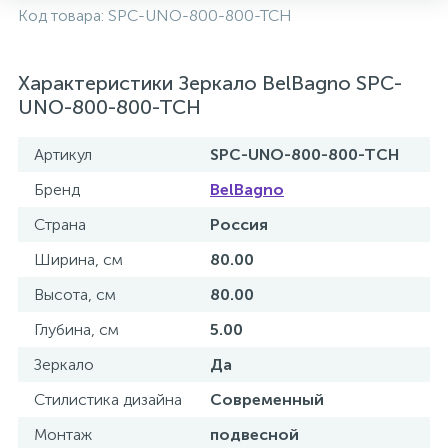
Код товара:
SPC-UNO-800-800-TCH
2
Встраиваемые смесители для ванны и душа
Характеристики Зеркало BelBagno SPC-
20
Встраиваемые смесители для душа
UNO-800-800-TCH
Артикул
SPC-UNO-800-800-TCH
3
Встраиваемые смесители для раковины
Бренд
BelBagno
2
Страна
Россия
Держатели ручного душа
Ширина, см
80.00
Высота, см
80.00
Для биде
Глубина, см
5.00
Для душа
Зеркало
Да
Стилистика дизайна
Современный
12
Донные клапаны
Монтаж
подвесной