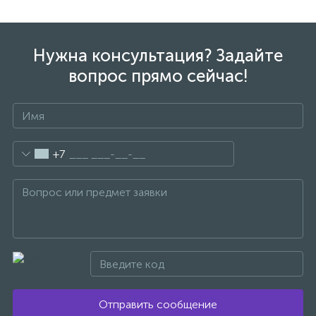
1
Ручные души со штуцером
Нужна консультация? Задайте
вопрос прямо сейчас!
4
Смесители для биде
1
Смесители для ванны
+7
15
Смесители для ванны и душа
5
Смесители для душа
18
Смесители для кухни
22
Отправить сообщение
Смесители для накладных раковин