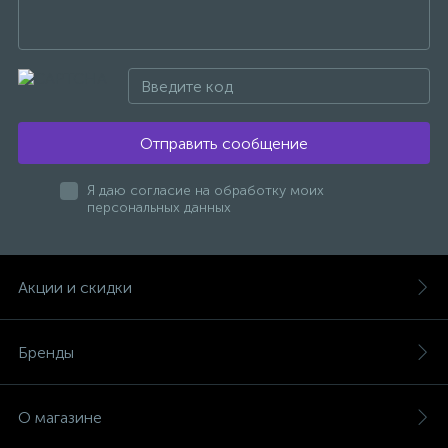
47
Смесители для раковины
10
Смесители на борт ванны
Отправить сообщение
1
Смесители термостатические
Я даю согласие на обработку моих
персональных данных
2
Штуцеры с держателем
Акции и скидки
3
Электронные смесители для раковины
Бренды
О магазине