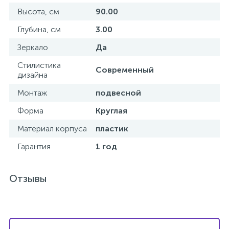
Высота, см
90.00
Донный клапан
Глубина, см
3.00
Зеркало
Да
Дополнительные аксессуары
Стилистика
Современный
дизайна
3
Душевые системы
Монтаж
подвесной
Форма
Круглая
3
Душевые шланги
Материал корпуса
пластик
Гарантия
1 год
7
Изливы для ванны
Отзывы
3
Изливы для душа
5
Ручные души