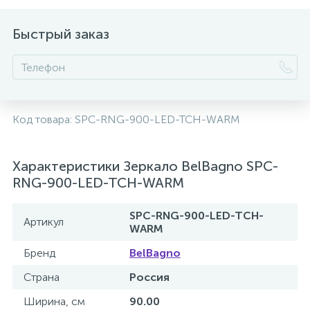
2
Встраиваемые смесители для ванны и душа
Быстрый заказ
20
+7
Встраиваемые смесители для душа
3
Встраиваемые смесители для раковины
Код товара:
SPC-RNG-900-LED-TCH-WARM
2
Держатели ручного душа
Характеристики Зеркало BelBagno SPC-
RNG-900-LED-TCH-WARM
Для биде
SPC-RNG-900-LED-TCH-
Артикул
WARM
Для душа
Бренд
BelBagno
Страна
Россия
12
Донные клапаны
Ширина, см
90.00