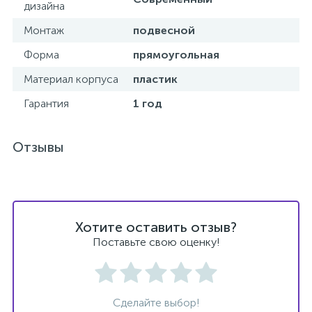
дизайна
Донный клапан
Монтаж
подвесной
Форма
прямоугольная
Дополнительные аксессуары
Материал корпуса
пластик
Гарантия
1 год
3
Душевые системы
Отзывы
3
Душевые шланги
7
Изливы для ванны
Хотите оставить отзыв?
Поставьте свою оценку!
3
Изливы для душа
5
Ручные души
Сделайте выбор!