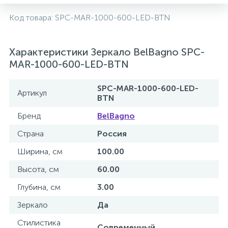
2
Код товара:
SPC-MAR-1000-600-LED-BTN
Встраиваемые смесители для ванны и душа
20
Характеристики Зеркало BelBagno SPC-
Встраиваемые смесители для душа
MAR-1000-600-LED-BTN
3
Встраиваемые смесители для раковины
SPC-MAR-1000-600-LED-
Артикул
BTN
2
Бренд
BelBagno
Держатели ручного душа
Страна
Россия
Для биде
Ширина, см
100.00
Высота, см
60.00
Для душа
Глубина, см
3.00
Зеркало
Да
12
Донные клапаны
Стилистика
Современный