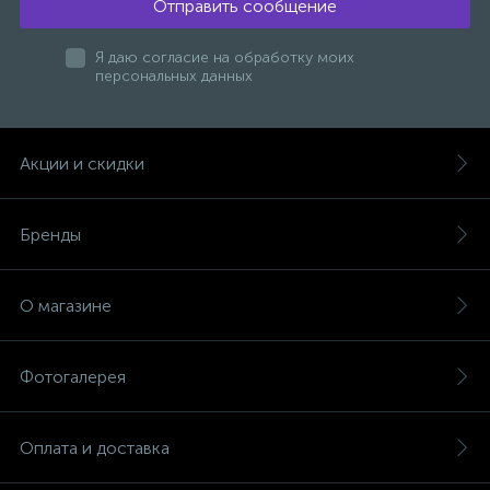
Отправить сообщение
47
Я даю согласие на обработку моих
Смесители для раковины
персональных данных
10
Смесители на борт ванны
Акции и скидки
1
Смесители термостатические
Бренды
2
Штуцеры с держателем
О магазине
3
Электронные смесители для раковины
Фотогалерея
Оплата и доставка