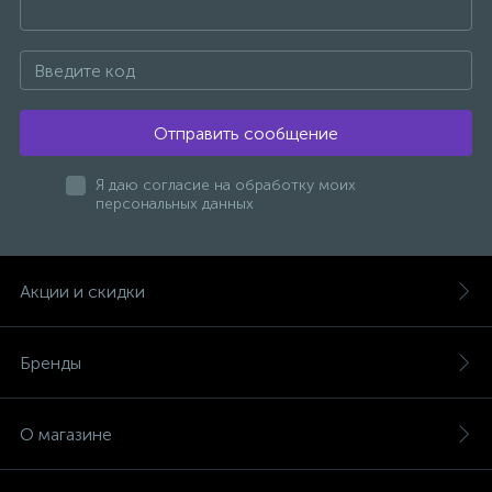
47
Смесители для раковины
10
Отправить сообщение
Смесители на борт ванны
Я даю согласие на обработку моих
1
персональных данных
Смесители термостатические
2
Штуцеры с держателем
Акции и скидки
3
Электронные смесители для раковины
Бренды
О магазине