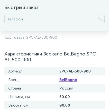
2
Быстрый заказ
Встраиваемые смесители для ванны и душа
20
Встраиваемые смесители для душа
Код товара:
SPC-AL-500-900
3
Встраиваемые смесители для раковины
Характеристики Зеркало BelBagno SPC-
2
Держатели ручного душа
AL-500-900
Артикул
SPC-AL-500-900
Для биде
Бренд
BelBagno
Для душа
Страна
Россия
Ширина, см
50.00
12
Донные клапаны
Высота, см
90.00