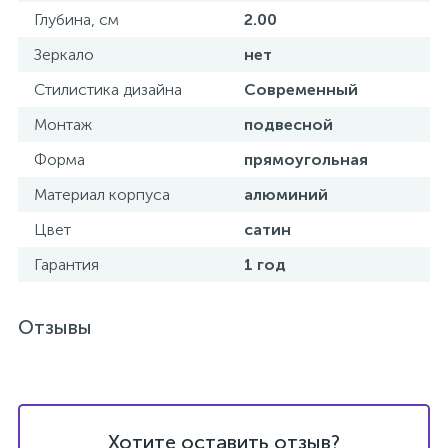
Глубина, см
2.00
Донный клапан
Зеркало
нет
Стилистика дизайна
Современный
Дополнительные аксессуары
Монтаж
подвесной
Форма
прямоугольная
3
Душевые системы
Материал корпуса
алюминий
3
Цвет
сатин
Душевые шланги
Гарантия
1 год
7
Изливы для ванны
Отзывы
3
Изливы для душа
5
Ручные души
Хотите оставить отзыв?