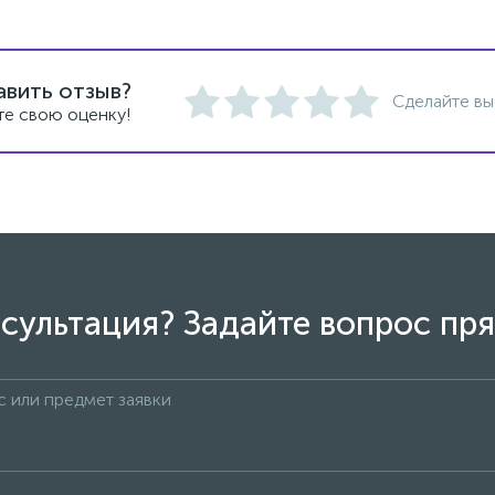
авить отзыв?
Сделайте вы
те свою оценку!
сультация? Задайте вопрос пря