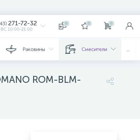
271-72-32
343)
0
0
0
ВС 10:00-21:00
Раковины
Смесители
...
 ROMANO ROM-BLM-