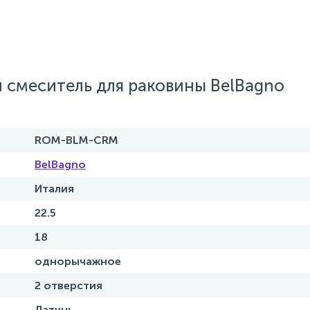
 смеситель для раковины BelBagno
ROM-BLM-CRM
BelBagno
Италия
22.5
18
однорычажное
2 отверстия
Латунь