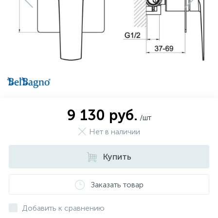
574
Гарантия
Комплектующие для мебели
Сиденья для душевых ограждений
5
Оплата и доставка
Сифоны
Контакты
9 130 руб.
/шт
Нет в наличии
Купить
Заказать товар
Добавить к сравнению