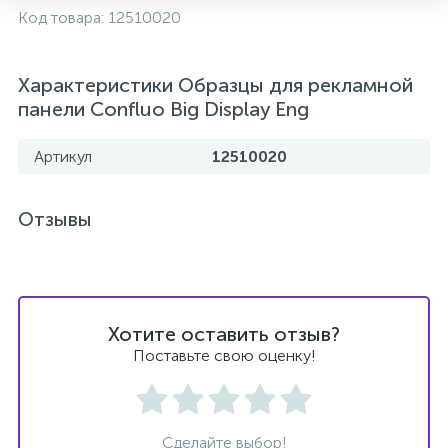
Код товара:
12510020
2
Встраиваемые смесители для ванны и душа
Характеристики Образцы для рекламной
20
Встраиваемые смесители для душа
панели Confluo Big Display Eng
Артикул
12510020
3
Встраиваемые смесители для раковины
Отзывы
2
Держатели ручного душа
Для биде
Хотите оставить отзыв?
Поставьте свою оценку!
Для душа
12
Донные клапаны
Сделайте выбор!