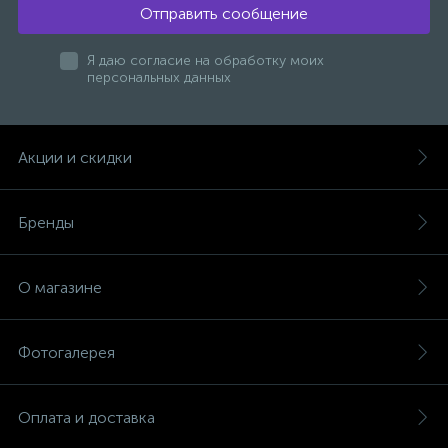
Отправить сообщение
1
Ручные души со штуцером
Я даю согласие на обработку моих
персональных данных
4
Смесители для биде
Акции и скидки
1
Смесители для ванны
Бренды
15
Смесители для ванны и душа
О магазине
5
Смесители для душа
Фотогалерея
18
Смесители для кухни
Оплата и доставка
22
Смесители для накладных раковин