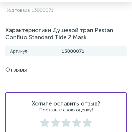
2
Код товара:
13000071
Встраиваемые смесители для ванны и душа
20
Характеристики Душевой трап Pestan
Встраиваемые смесители для душа
Confluo Standard Tide 2 Mask
3
Встраиваемые смесители для раковины
Артикул
13000071
2
Держатели ручного душа
Отзывы
Для биде
Хотите оставить отзыв?
Для душа
Поставьте свою оценку!
12
Донные клапаны