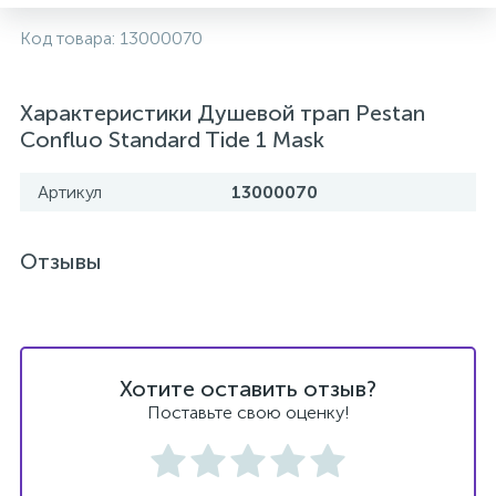
2
Код товара:
13000070
Встраиваемые смесители для ванны и душа
20
Характеристики Душевой трап Pestan
Встраиваемые смесители для душа
Confluo Standard Tide 1 Mask
3
Встраиваемые смесители для раковины
Артикул
13000070
2
Держатели ручного душа
Отзывы
Для биде
Хотите оставить отзыв?
Для душа
Поставьте свою оценку!
12
Донные клапаны