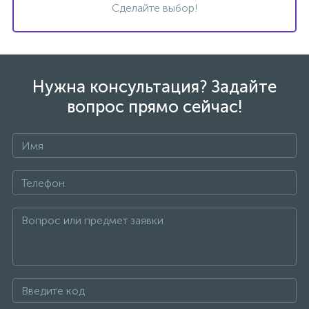
Сделайте выбор!
Донный клапан
Дополнительные аксессуары
Нужна консультация? Задайте
вопрос прямо сейчас!
3
Душевые системы
3
Душевые шланги
+7
7
Изливы для ванны
3
Изливы для душа
5
Ручные души