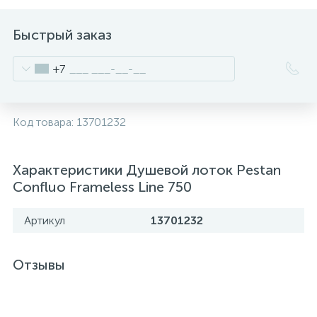
2
Встраиваемые смесители для ванны и душа
Быстрый заказ
20
+7
Встраиваемые смесители для душа
3
Встраиваемые смесители для раковины
Код товара:
13701232
2
Держатели ручного душа
Характеристики Душевой лоток Pestan
Confluo Frameless Line 750
Для биде
Артикул
13701232
Для душа
Отзывы
12
Донные клапаны