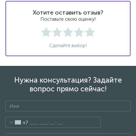
Хотите оставить отзыв?
Донный клапан
Поставьте свою оценку!
Дополнительные аксессуары
Сделайте выбор!
3
Душевые системы
3
Душевые шланги
Нужна консультация? Задайте
вопрос прямо сейчас!
7
Изливы для ванны
3
Изливы для душа
+7
5
Ручные души