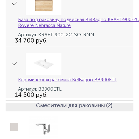
47
Смесители для раковины
База под раковину подвесная BelBagno KRAFT-900-
Rovere Nebrasca Nature
Артикул: KRAFT-900-2C-SO-RNN
10
Смесители на борт ванны
34 700 руб.
1
Смесители термостатические
2
Штуцеры с держателем
Керамическая раковина BelBagno BB900ETL
Артикул: BB900ETL
14 500 руб.
3
Электронные смесители для раковины
Смесители для раковины (2)