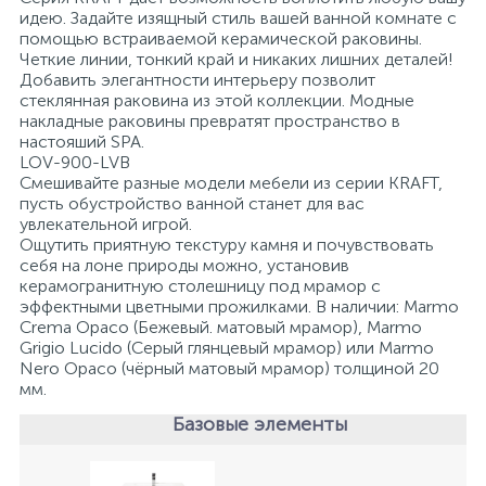
идею. Задайте изящный стиль вашей ванной комнате с
помощью встраиваемой керамической раковины.
1
Ручные души со штуцером
Четкие линии, тонкий край и никаких лишних деталей!
Добавить элегантности интерьеру позволит
стеклянная раковина из этой коллекции. Модные
4
накладные раковины превратят пространство в
Смесители для биде
настояший SPA.
LOV-900-LVB
Смешивайте разные модели мебели из серии KRAFT,
1
Смесители для ванны
пусть обустройство ванной станет для вас
увлекательной игрой.
Ощутить приятную текстуру камня и почувствовать
15
себя на лоне природы можно, установив
Смесители для ванны и душа
керамогранитную столешницу под мрамор с
эффектными цветными прожилками. В наличии: Marmo
5
Crema Орасо (Бежевый. матовый мрамор), Marmo
Смесители для душа
Grigio Lucido (Серый глянцевый мрамор) или Marmo
Nero Орасо (чёрный матовый мрамор) толщиной 20
мм.
18
Смесители для кухни
Базовые элементы
22
Смесители для накладных раковин