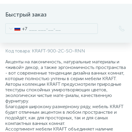
2
Встраиваемые смесители для ванны и душа
Быстрый заказ
20
+7
Встраиваемые смесители для душа
3
Встраиваемые смесители для раковины
Код товара:
KRAFT-900-2C-SO-RNN
Акценты на лаконичность, натуральные материалы и
2
«живой» декор, а также эргономичность пространства
Держатели ручного душа
- вот современные тенденции дизайна ванных комнат,
которые полностью учтены в серии мебели KRAFT.
Авторы коллекции KRAFT предусмотрели природные
Для биде
текстуры спокойных умиротворяющих цветов,
экологически чистые мате-риалы, качественную
фурнитуру.
Для душа
Благодаря широкому размерному ряду, мебель KRAFT
будет отличным акцентом в любом пространстве и
подойдёт, как для просторных, так и для самых
12
компактных ванных комнат.
Донные клапаны
Ассортимент мебели KRAFT объединяет наличие