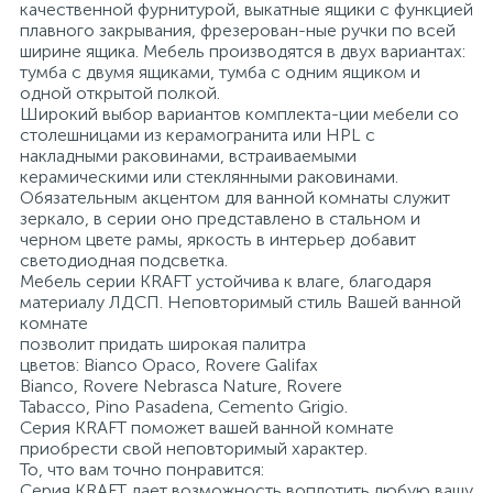
качественной фурнитурой, выкатные ящики с функцией
плавного закрывания, фрезерован-ные ручки по всей
Донный клапан
ширине ящика. Мебель производятся в двух вариантах:
тумба с двумя ящиками, тумба с одним ящиком и
одной открытой полкой.
Широкий выбор вариантов комплекта-ции мебели со
Дополнительные аксессуары
столешницами из керамогранита или HPL с
накладными раковинами, встраиваемыми
керамическими или стеклянными раковинами.
3
Душевые системы
Обязательным акцентом для ванной комнаты служит
зеркало, в серии оно представлено в стальном и
черном цвете рамы, яркость в интерьер добавит
3
светодиодная подсветка.
Душевые шланги
Мебель серии KRAFT устойчива к влаге, благодаря
материалу ЛДСП. Неповторимый стиль Вашей ванной
комнате
7
Изливы для ванны
позволит придать широкая палитра
цветов: Bianco Opaco, Rovere Galifax
Bianco, Rovere Nebrasca Nature, Rovere
3
Изливы для душа
Tabacco, Pino Pasadena, Cemento Grigio.
Серия KRAFT поможет вашей ванной комнате
приобрести свой неповторимый характер.
5
То, что вам точно понравится:
Ручные души
Серия KRAFT дает возможность воплотить любую вашу