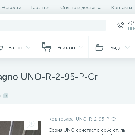
Новости
Гарантия
Оплата и доставка
Контакты
8(
ПН-
Ванны
Унитазы
Биде
agno UNO-R-2-95-P-Cr
ы
0
Код товара:
UNO-R-2-95-P-Cr
Серия UNO сочетает в себе стиль,