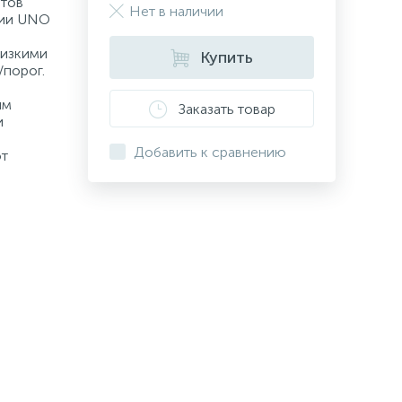
нтов
Нет в наличии
рии UNO
низкими
Купить
/порог.
ым
Заказать товар
и
Добавить к сравнению
от