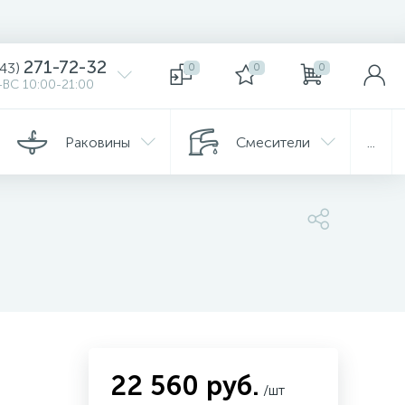
271-72-32
343)
0
0
0
ВС 10:00-21:00
Раковины
Смесители
...
22 560 руб.
/шт