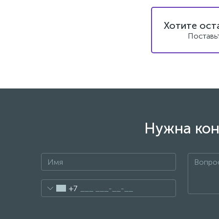
Хотите ост
Поставь
Нужна кон
+7