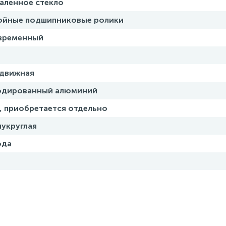
аленное стекло
ойные подшипниковые ролики
временный
здвижная
одированный алюминий
, приобретается отдельно
укруглая
ода