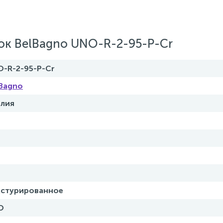
ок BelBagno UNO-R-2-95-P-Cr
-R-2-95-P-Cr
Bagno
алия
кстурированное
O