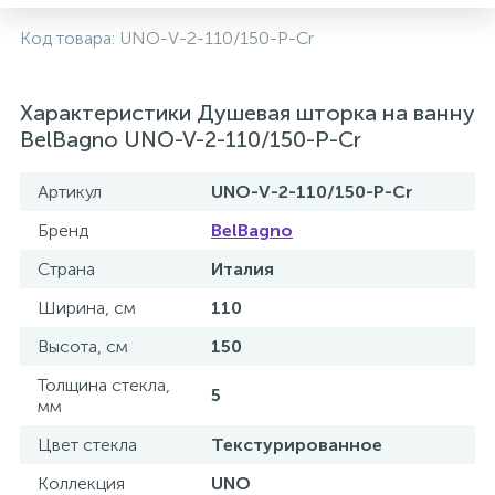
2
Код товара:
UNO-V-2-110/150-P-Cr
Встраиваемые смесители для ванны и душа
20
Характеристики Душевая шторка на ванну
Встраиваемые смесители для душа
BelBagno UNO-V-2-110/150-P-Cr
3
Встраиваемые смесители для раковины
Артикул
UNO-V-2-110/150-P-Cr
Бренд
BelBagno
2
Держатели ручного душа
Страна
Италия
Ширина, см
110
Для биде
Высота, см
150
Толщина стекла,
5
Для душа
мм
Цвет стекла
Текстурированное
12
Донные клапаны
Коллекция
UNO