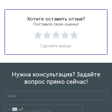
1
Ручные души со штуцером
Хотите оставить отзыв?
Поставьте свою оценку!
4
Смесители для биде
1
Смесители для ванны
Сделайте выбор!
15
Смесители для ванны и душа
Нужна консультация? Задайте
5
Смесители для душа
вопрос прямо сейчас!
18
Смесители для кухни
22
+7
Смесители для накладных раковин