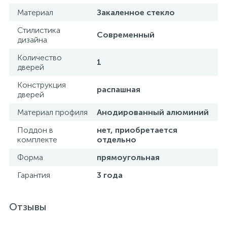
Материал
Закаленное стекло
Донный клапан
Стилистика
Современный
дизайна
Дополнительные аксессуары
Количество
1
дверей
3
Конструкция
Душевые системы
распашная
дверей
Материал профиля
Анодированный алюминий
3
Душевые шланги
Поддон в
нет, приобретается
комплекте
отдельно
7
Изливы для ванны
Форма
прямоугольная
Гарантия
3 года
3
Изливы для душа
Отзывы
5
Ручные души