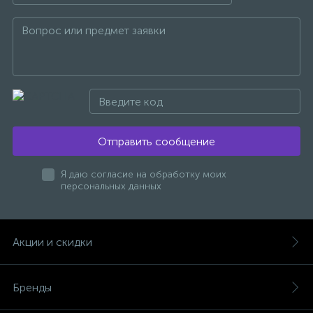
47
Смесители для раковины
10
Смесители на борт ванны
1
Смесители термостатические
Отправить сообщение
2
Я даю согласие на обработку моих
Штуцеры с держателем
персональных данных
3
Электронные смесители для раковины
Акции и скидки
Бренды