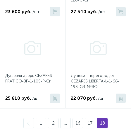
120-C-Cr
23 600 руб.
27 540 руб.
/шт
/шт
Донный клапан
Дополнительные аксессуары
3
Душевые системы
3
Душевые шланги
Душевая дверь CEZARES
Душевая перегородка
PRATICO-BF-1-105-P-Cr
CEZARES LIBERTA-L-1-66-
7
193-GR-NERO
Изливы для ванны
25 810 руб.
22 070 руб.
/шт
/шт
3
Изливы для душа
1
2
...
16
17
18
5
Ручные души