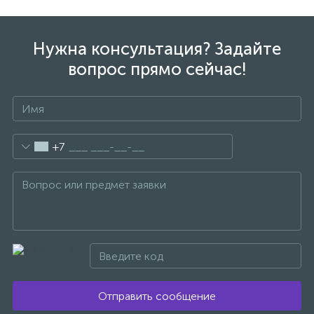
1
Ручные души со штуцером
Нужна консультация? Задайте
вопрос прямо сейчас!
4
Смесители для биде
1
Смесители для ванны
+7
15
Смесители для ванны и душа
5
Смесители для душа
18
Смесители для кухни
Отправить сообщение
22
Смесители для накладных раковин