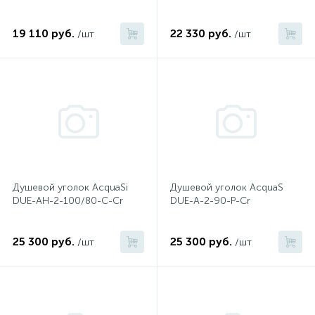
574
Гарантия
Комплектующие для мебели
Сиденья для душевых ограждений
На борт ванны
19 110 руб.
22 330 руб.
/шт
/шт
5
4
Оплата и доставка
Сифоны
Душевые гарнитуры
1
Контакты
Штуцеры
Скрытого монтажа
Душевой уголок AcquaSi
Душевой уголок AcquaS
14
DUE-AH-2-100/80-C-Cr
DUE-A-2-90-P-Cr
Напольные смесители
25 300 руб.
25 300 руб.
4
/шт
/шт
Верхние души
2
Встраиваемые смесители