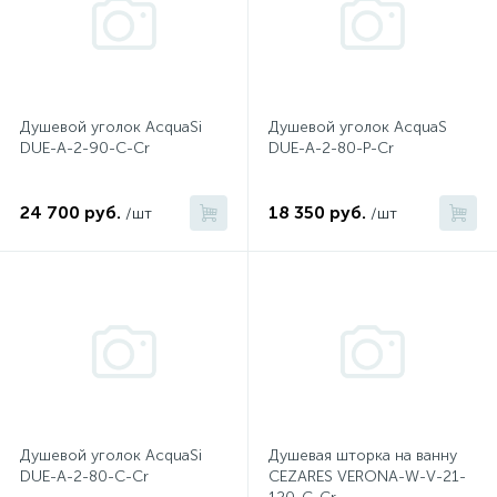
2
Встраиваемые смесители для ванны и душа
20
Встраиваемые смесители для душа
Душевой уголок AcquaSi
Душевой уголок AcquaS
DUE-A-2-90-C-Cr
DUE-A-2-80-P-Cr
3
Встраиваемые смесители для раковины
24 700 руб.
18 350 руб.
/шт
/шт
2
Держатели ручного душа
Для биде
Для душа
Душевой уголок AcquaSi
Душевая шторка на ванну
12
Донные клапаны
DUE-A-2-80-C-Cr
CEZARES VERONA-W-V-21-