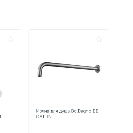
Излив для душа BelBagno BB-
N
DAT-IN