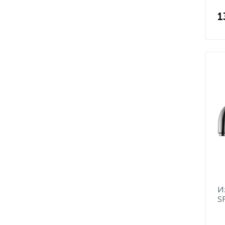
1
И
S