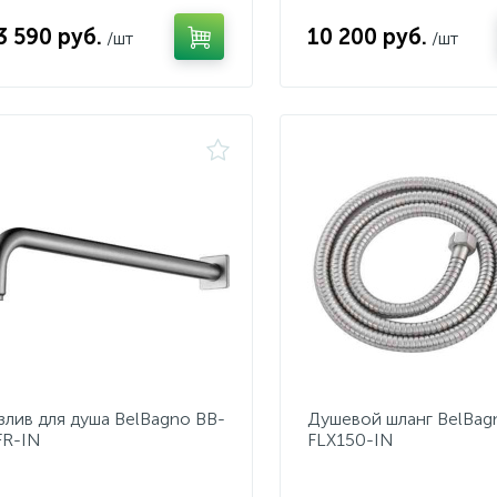
3 590 руб.
10 200 руб.
/шт
/шт
злив для душа BelBagno BB-
Душевой шланг BelBag
FR-IN
FLX150-IN