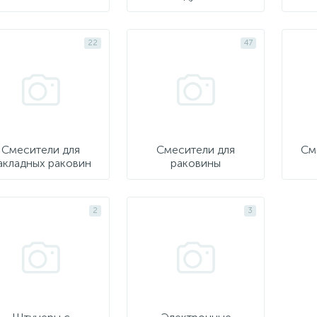
22
47
Смесители для
Смесители для
См
акладных раковин
раковины
2
3