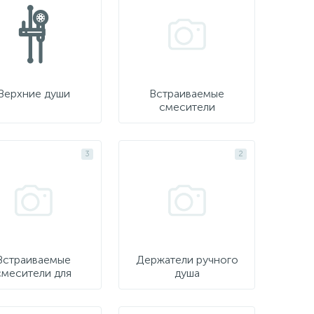
Верхние души
Встраиваемые
смесители
3
2
Встраиваемые
Держатели ручного
смесители для
душа
раковины