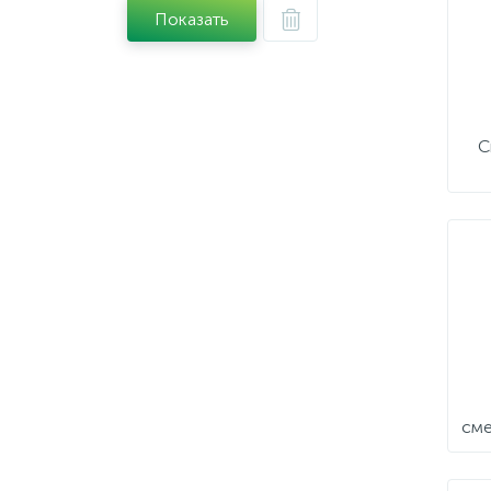
Показать
С
сме