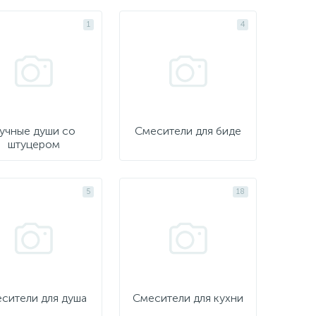
1
4
учные души со
Смесители для биде
штуцером
5
18
сители для душа
Смесители для кухни