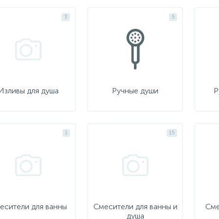
3
5
Изливы для душа
Ручные души
Р
1
15
есители для ванны
Смесители для ванны и
Сме
душа