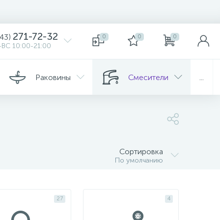
271-72-32
343)
0
0
0
ВС 10:00-21:00
Раковины
Смесители
...
Сортировка
По умолчанию
27
4