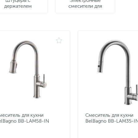
Штуцеры с
Электронные
держателем
смесители для
раковины
меситель для кухни
Смеситель для кухни
elBagno BB-LAM58-IN
BelBagno BB-LAM35-I