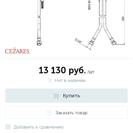
574
Гарантия
Комплектующие для мебели
Сиденья для душевых ограждений
5
Оплата и доставка
Сифоны
Контакты
13 130 руб.
/шт
Нет в наличии
Купить
Заказать товар
Добавить к сравнению