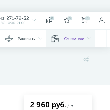
271-72-32
343)
0
0
0
ВС 10:00-21:00
Раковины
Смесители
...
2 960 руб.
/шт