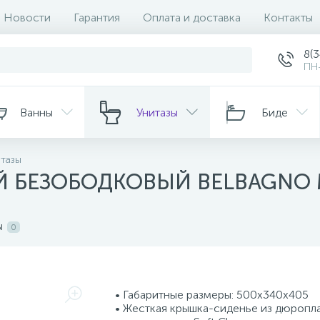
Новости
Гарантия
Оплата и доставка
Контакты
8(
ПН-
Ванны
Унитазы
Биде
тазы
Й БЕЗОБОДКОВЫЙ BELBAGNO 
ы
0
• Габаритные размеры: 500х340х405
• Жесткая крышка-сиденье из дюропл