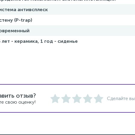
истема антивсплеск
стену (P-trap)
овременный
5 лет - керамика, 1 год - сиденье
авить отзыв?
Сделайте вы
те свою оценку!