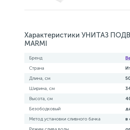
Характеристики УНИТАЗ ПО
MARMI
Бренд
B
Страна
И
Длина, см
5
Ширина, см
3
Высота, см
4
Безободковый
д
Метод установки сливного бачка
в
Режим слива воды
о