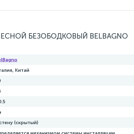
ДВЕСНОЙ БЕЗОБОДКОВЫЙ BELBAGNO
elBagno
талия, Китай
0
4
0.5
а
 стену (скрытый)
пределяется механизмом системы инсталляции