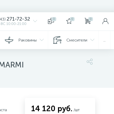
271-72-32
343)
0
0
0
ВС 10:00-21:00
Раковины
Смесители
...
MARMI
14 120 руб.
аста
/шт