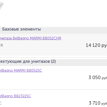
Базовые элементы
унитаза BelBagno MARMI BB052CHR
14 120 ру
HR
ектующие для унитазов (2)
elBagno MARMI BB052SC
3 050
руб
elBagno BB2322SC
3 710
C
руб