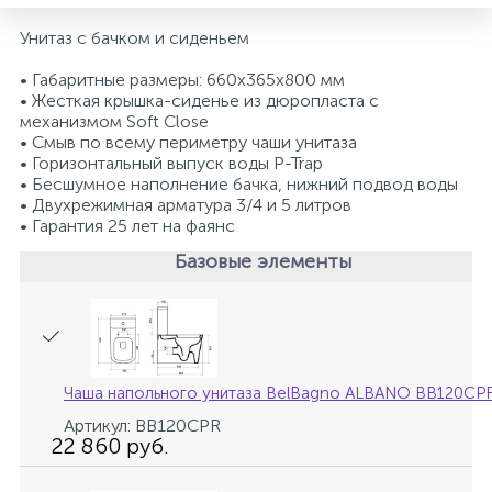
2
Унитаз с бачком и сиденьем
Встраиваемые смесители для ванны и душа
• Габаритные размеры: 660x365x800 мм
• Жесткая крышка-сиденье из дюропласта с
20
Встраиваемые смесители для душа
механизмом Soft Close
• Смыв по всему периметру чаши унитаза
• Горизонтальный выпуск воды P-Trap
3
Встраиваемые смесители для раковины
• Бесшумное наполнение бачка, нижний подвод воды
• Двухрежимная арматура 3/4 и 5 литров
• Гарантия 25 лет на фаянс
2
Держатели ручного душа
Базовые элементы
Для биде
Чаша напольного унитаза BelBagno ALBANO BB120CP
Для душа
Артикул: BB120CPR
22 860 руб.
12
Донные клапаны