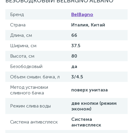
БЕЗОБОДКОВЫЙ BELBAGNO ALBANO
1
Бренд
BelBagno
Ручные души со штуцером
Страна
Италия, Китай
4
Смесители для биде
Длина, см
66
Ширина, см
37.5
1
Смесители для ванны
Высота, см
80
Безободковый
да
15
Смесители для ванны и душа
Объем смывн. бачка, л
3/4.5
Метод установки
5
поверх унитаза
Смесители для душа
сливного бачка
две кнопки (режим
Режим слива воды
18
эконом)
Смесители для кухни
Система
Система антивсплеск
антивсплеск
22
Смесители для накладных раковин