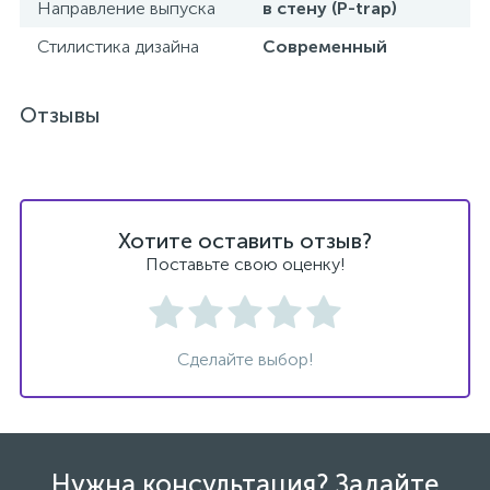
Направление выпуска
в стену (P-trap)
Стилистика дизайна
Современный
47
Смесители для раковины
Отзывы
10
Смесители на борт ванны
1
Смесители термостатические
Хотите оставить отзыв?
Поставьте свою оценку!
2
Штуцеры с держателем
3
Электронные смесители для раковины
Сделайте выбор!
Нужна консультация? Задайте