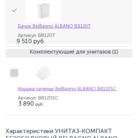
Донный клапан
Бачок BelBagno ALBANO BB120T
Дополнительные аксессуары
Артикул: BB120T
9 510 руб.
3
Комплектующие для унитазов (1)
Душевые системы
3
Душевые шланги
Крышка-сиденье BelBagno ALBANO BB120SC
7
Изливы для ванны
Артикул: BB120SC
3 890
руб.
3
Изливы для душа
Характеристики УНИТАЗ-КОМПАКТ
5
Ручные души