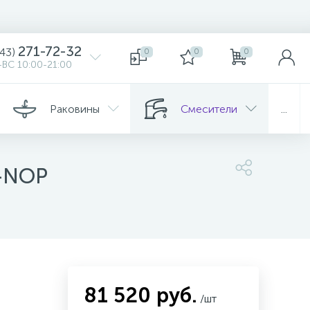
271-72-32
343)
0
0
0
ВС 10:00-21:00
Раковины
Смесители
...
P-NOP
81 520 руб.
/шт