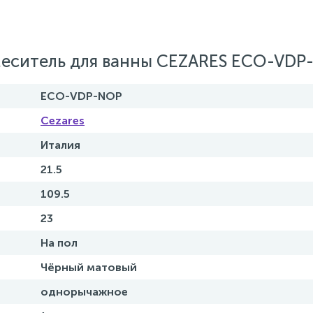
меситель для ванны CEZARES ECO-VDP
ECO-VDP-NOP
Cezares
Италия
21.5
109.5
23
На пол
Чёрный матовый
однорычажное